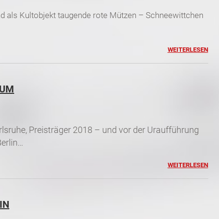
d als Kultobjekt taugende rote Mützen –
Schneewittchen
WEITERLESEN
RUM
arlsruhe, Preisträger 2018 – und vor der Uraufführung
erlin…
WEITERLESEN
IN