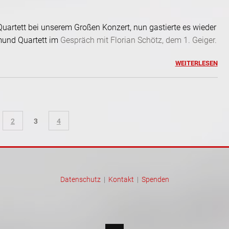
rtett bei unserem Großen Konzert, nun gastierte es wieder
und Quartett im
Gespräch mit Florian Schötz, dem 1. Geiger.
WEITERLESEN
2
3
4
Datenschutz
|
Kontakt
|
Spenden